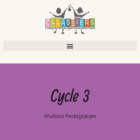
Cycle 3
Afutiaos Pedagojiqes